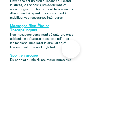
L'hypnose est un outil puissant pour gérer
le stress, les phobies, les addictions et
accompagner le changement. Nos séances
d'hypnose thérapeutique vous aident à
mobiliser vos ressources intérieures.
Massages Bien-Être et
Thérapeutiques
Nos massages combinent détente profonde
et bienfaits thérapeutiques pour relâcher
les tensions, améliorer la circulation et
favoriser votre bien-être global.
Sport en groupe
Du sport et du plaisir pour tous, parce que
c'est plus amusant et motivant de
s'entrainer ensemble.
Pourquoi choisir Le
point d'équilibre ?
Approche intégrative
: une vision
globale de votre santé combinant
plusieurs disciplines complémentaires