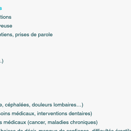
s
tions
rveuse
tiens, prises de parole
.)
ie, céphalées, douleurs lombaires…)
oins médicaux, interventions dentaires)
 médicaux (cancer, maladies chroniques)
 baisse de désir, manque de confiance, difficultés érecti