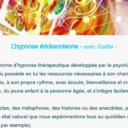
L’hypnose éricksonienne -
avec Gaëlle -
forme d’hypnose thérapeutique développée par le psychia
du possède en lui les ressources nécessaires à son chang
és, à son propre rythme, avec écoute, bienveillance et cré
s, du jeune enfant à la personne âgée, et s’intègre faci
irectes, des métaphores, des histoires ou des anecdotes,
n état naturel que nous expérimentons tous au quotidien 
 par exemple).