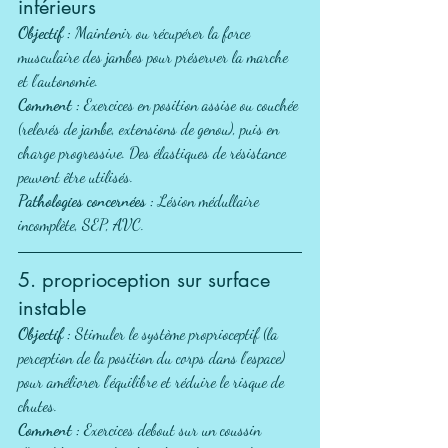
inférieurs
Objectif :
 Maintenir ou récupérer la force 
musculaire des jambes pour préserver la marche 
et l'autonomie.
Comment :
 Exercices en position assise ou couchée 
(relevés de jambe, extensions de genou), puis en 
charge progressive. Des élastiques de résistance 
peuvent être utilisés.
Pathologies concernées :
 Lésion médullaire 
incomplète, SEP, AVC.
5. proprioception sur surface 
instable
Objectif :
 Stimuler le système proprioceptif (la 
perception de la position du corps dans l'espace) 
pour améliorer l'équilibre et réduire le risque de 
chutes.
Comment :
 Exercices debout sur un coussin 