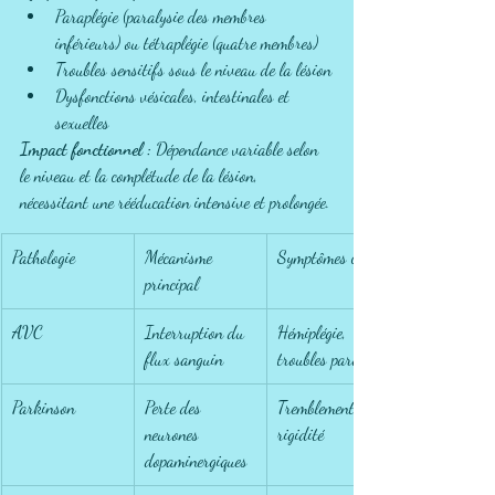
Paraplégie (paralysie des membres 
inférieurs) ou tétraplégie (quatre membres)
Troubles sensitifs sous le niveau de la lésion
Dysfonctions vésicales, intestinales et 
sexuelles
Impact fonctionnel :
 Dépendance variable selon 
le niveau et la complétude de la lésion, 
nécessitant une rééducation intensive et prolongée.
Pathologie
Mécanisme 
Symptômes clés
principal
AVC
Interruption du 
Hémiplégie, 
flux sanguin
troubles parole
Parkinson
Perte des 
Tremblements, 
neurones 
rigidité
dopaminergiques