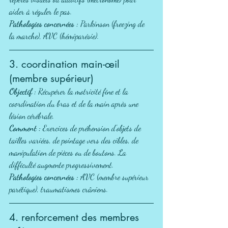
aider à réguler le pas.
Pathologies concernées :
 Parkinson (freezing de 
la marche), AVC (hémiparésie).
3. coordination main-œil 
(membre supérieur)
Objectif :
 Récupérer la motricité fine et la 
coordination du bras et de la main après une 
lésion cérébrale.
Comment :
 Exercices de préhension d'objets de 
tailles variées, de pointage vers des cibles, de 
manipulation de pièces ou de boutons. La 
difficulté augmente progressivement.
Pathologies concernées :
 AVC (membre supérieur 
parétique), traumatismes crâniens.
4. renforcement des membres 