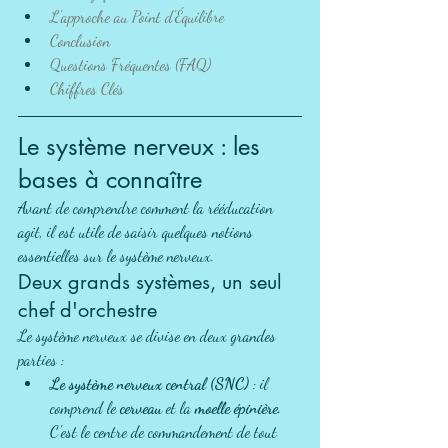
L'approche au Point d'Équilibre
Conclusion
Questions Fréquentes (FAQ)
Chiffres Clés
Le système nerveux : les 
bases à connaître
Avant de comprendre comment la rééducation 
agit, il est utile de saisir quelques notions 
essentielles sur le système nerveux.
Deux grands systèmes, un seul 
chef d'orchestre
Le système nerveux se divise en deux grandes 
parties :
Le système nerveux central (SNC)
 : il 
comprend le 
cerveau
 et la 
moelle épinière
. 
C'est le centre de commandement de tout 