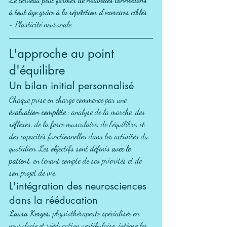
à tout âge grâce à la répétition d'exercices ciblés
- Plasticité neuronale
L'approche au point 
d'équilibre
Un bilan initial personnalisé
Chaque prise en charge commence par une 
évaluation complète
 : analyse de la marche, des 
réflexes, de la force musculaire, de l'équilibre, et 
des capacités fonctionnelles dans les activités du 
quotidien. Les objectifs sont définis 
avec le 
patient
, en tenant compte de ses priorités et de 
son projet de vie.
L'intégration des neurosciences 
dans la rééducation
Laura Kerges
, physiothérapeute spécialisée en 
neurologie et rééducation vestibulaire, intègre les 