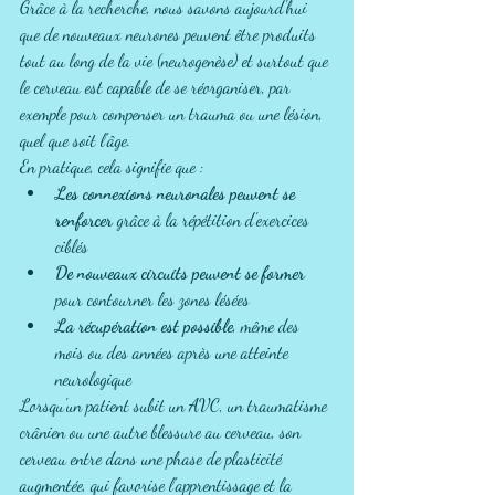
Grâce à la recherche, nous savons aujourd'hui 
que de nouveaux neurones peuvent être produits 
tout au long de la vie (neurogenèse) et surtout que 
le cerveau est capable de se réorganiser, par 
exemple pour compenser un trauma ou une lésion, 
quel que soit l'âge.
En pratique, cela signifie que :
Les connexions neuronales peuvent se 
renforcer
 grâce à la répétition d'exercices 
ciblés
De nouveaux circuits peuvent se former
pour contourner les zones lésées
La récupération est possible
, même des 
mois ou des années après une atteinte 
neurologique
Lorsqu'un patient subit un AVC, un traumatisme 
crânien ou une autre blessure au cerveau, son 
cerveau entre dans une phase de plasticité 
augmentée, qui favorise l'apprentissage et la 