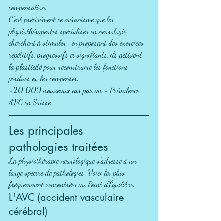
compensation.
C'est précisément ce mécanisme que les 
physiothérapeutes spécialisés en neurologie 
cherchent à stimuler : en proposant des exercices 
répétitifs, progressifs et signifiants, ils 
activent 
la plasticité
 pour reconstruire les fonctions 
perdues ou les compenser.
~20 000 nouveaux cas par an
 - Prévalence 
AVC en Suisse
Les principales 
pathologies traitées
La physiothérapie neurologique s'adresse à un 
large spectre de pathologies. Voici les plus 
fréquemment rencontrées au Point d'Équilibre.
L'AVC (accident vasculaire 
cérébral)