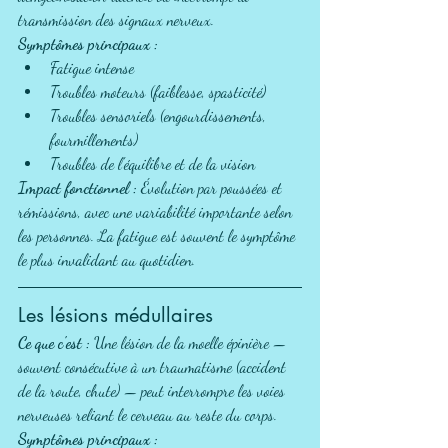
transmission des signaux nerveux.
Symptômes principaux :
Fatigue intense
Troubles moteurs (faiblesse, spasticité)
Troubles sensoriels (engourdissements, 
fourmillements)
Troubles de l'équilibre et de la vision
Impact fonctionnel :
 Évolution par poussées et 
rémissions, avec une variabilité importante selon 
les personnes. La fatigue est souvent le symptôme 
le plus invalidant au quotidien.
Les lésions médullaires
Ce que c'est :
 Une lésion de la moelle épinière — 
souvent consécutive à un traumatisme (accident 
de la route, chute) — peut interrompre les voies 
nerveuses reliant le cerveau au reste du corps.
Symptômes principaux :