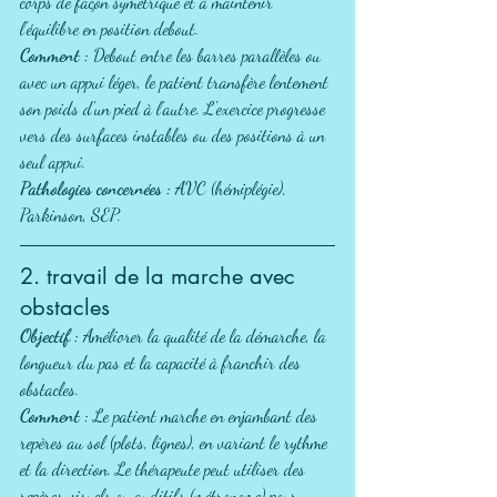
corps de façon symétrique et à maintenir 
l'équilibre en position debout.
Comment :
 Debout entre les barres parallèles ou 
avec un appui léger, le patient transfère lentement 
son poids d'un pied à l'autre. L'exercice progresse 
vers des surfaces instables ou des positions à un 
seul appui.
Pathologies concernées :
 AVC (hémiplégie), 
Parkinson, SEP.
2. travail de la marche avec 
obstacles
Objectif :
 Améliorer la qualité de la démarche, la 
longueur du pas et la capacité à franchir des 
obstacles.
Comment :
 Le patient marche en enjambant des 
repères au sol (plots, lignes), en variant le rythme 
et la direction. Le thérapeute peut utiliser des 
repères visuels ou auditifs (métronome) pour 