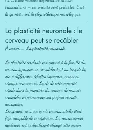
traumatisme — ces circuits sont perturbés. C'est 
là qu'intervient la physiothérapie neurologique.
La plasticité neuronale : le 
cerveau peut se recâbler
À savoir — La plasticité neuronale
La plasticité cérébrale correspond à la faculté du 
cerveau à pouvoir se remodeler tout au long de la 
vie, à différentes échelles (synapses, neurones, 
réseaux neuronaux). La clé de cette capacité 
réside dans la propriété du cerveau de pouvoir 
remodeler en permanence ses propres circuits 
neuronaux.
Longtemps, on a cru que le cerveau adulte était 
figé, incapable de se régénérer. Les neurosciences 
modernes ont radicalement changé cette vision. 