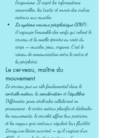
l'organisme. Il reçoit les informations 
sensorielles, les traite, et envoie des ordres 
moteurs aux muscles.
Le système nerveux périphérique (SNP)
 : 
il regroupe l'ensemble des nerfs qui relient le 
cerveau et la moelle épinière au reste du 
corps — muscles, peau, organes. C'est le 
réseau de communication entre le centre et 
la périphérie.
Le cerveau, maître du 
mouvement
Le cerveau joue un rôle fondamental dans le 
contrôle moteur
, la 
coordination
 et l'
équilibre
. 
Différentes zones cérébrales collaborent en 
permanence : le cortex moteur planifie et déclenche 
les mouvements, le cervelet affine leur précision, 
et les noyaux gris centraux régulent leur fluidité.
Lorsqu'une lésion survient — qu'il s'agisse d'un 
AVC, d'une maladie dégénérative ou d'un 