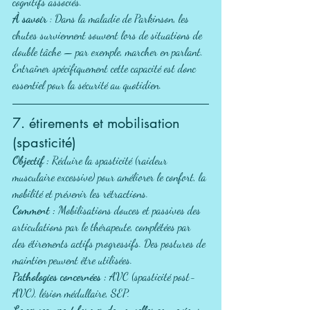
cognitifs associés.
À savoir
 : Dans la maladie de Parkinson, les 
chutes surviennent souvent lors de situations de 
double tâche — par exemple, marcher en parlant. 
Entraîner spécifiquement cette capacité est donc 
essentiel pour la sécurité au quotidien.
7. étirements et mobilisation 
(spasticité)
Objectif :
 Réduire la spasticité (raideur 
musculaire excessive) pour améliorer le confort, la 
mobilité et prévenir les rétractions.
Comment :
 Mobilisations douces et passives des 
articulations par le thérapeute, complétées par 
des étirements actifs progressifs. Des postures de 
maintien peuvent être utilisées.
Pathologies concernées :
 AVC (spasticité post-
AVC), lésion médullaire, SEP.
Le cerveau peut former de nouvelles connexions 