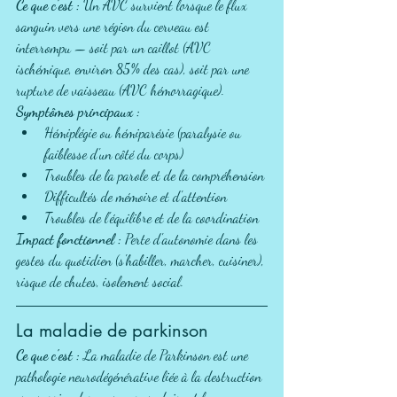
Ce que c'est :
 Un AVC survient lorsque le flux 
sanguin vers une région du cerveau est 
interrompu — soit par un caillot (AVC 
ischémique, environ 85% des cas), soit par une 
rupture de vaisseau (AVC hémorragique).
Symptômes principaux :
Hémiplégie ou hémiparésie (paralysie ou 
faiblesse d'un côté du corps)
Troubles de la parole et de la compréhension
Difficultés de mémoire et d'attention
Troubles de l'équilibre et de la coordination
Impact fonctionnel :
 Perte d'autonomie dans les 
gestes du quotidien (s'habiller, marcher, cuisiner), 
risque de chutes, isolement social.
La maladie de parkinson
Ce que c'est :
 La maladie de Parkinson est une 
pathologie neurodégénérative liée à la destruction 