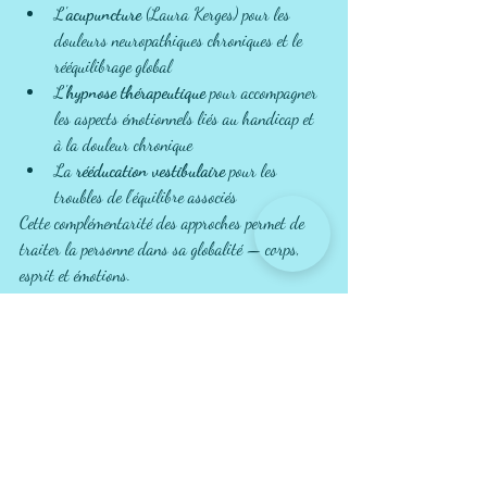
L'
acupuncture
 (Laura Kerges) pour les 
douleurs neuropathiques chroniques et le 
rééquilibrage global
L'
hypnose thérapeutique
 pour accompagner 
les aspects émotionnels liés au handicap et 
à la douleur chronique
La 
rééducation vestibulaire
 pour les 
troubles de l'équilibre associés
Cette complémentarité des approches permet de 
traiter la personne dans sa globalité — corps, 
esprit et émotions.
Des séances adaptées à votre 
rythme
La physiothérapie neurologique au Point 
d'Équilibre se déroule en 
séances de 45 minutes
, 
avec un suivi 
moyen à long terme
 selon 
l'évolution de chaque patient. La progressivité est 
au cœur de la démarche : chaque exercice est 