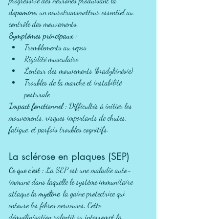
progressive des neurones produisant la 
dopamine
, un neurotransmetteur essentiel au 
contrôle des mouvements.
Symptômes principaux :
Tremblements au repos
Rigidité musculaire
Lenteur des mouvements (bradykinésie)
Troubles de la marche et instabilité 
posturale
Impact fonctionnel :
 Difficultés à initier les 
mouvements, risques importants de chutes, 
fatigue, et parfois troubles cognitifs.
La sclérose en plaques (SEP)
Ce que c'est :
 La SEP est une maladie auto-
immune dans laquelle le système immunitaire 
attaque la 
myéline
, la gaine protectrice qui 
entoure les fibres nerveuses. Cette 
démyélinisation ralentit ou interrompt la 