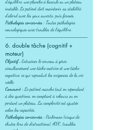
d'équilibre, une planche à bascule ou un plateau 
instable. Le patient doit maintenir sa stabilité, 
d'abord avec les yeux ouverts, puis fermés.
Pathologies concernées :
 Toutes pathologies 
neurologiques avec troubles de l'équilibre.
6. double tâche (cognitif + 
moteur)
Objectif :
 Entraîner le cerveau à gérer 
simultanément une tâche motrice et une tâche 
cognitive, ce qui reproduit les exigences de la vie 
réelle.
Comment :
 Le patient marche tout en répondant 
à des questions, en comptant à rebours ou en 
portant un plateau. La complexité est ajustée 
selon les capacités.
Pathologies concernées :
 Parkinson (risque de 
chutes lors de distractions), AVC, troubles 