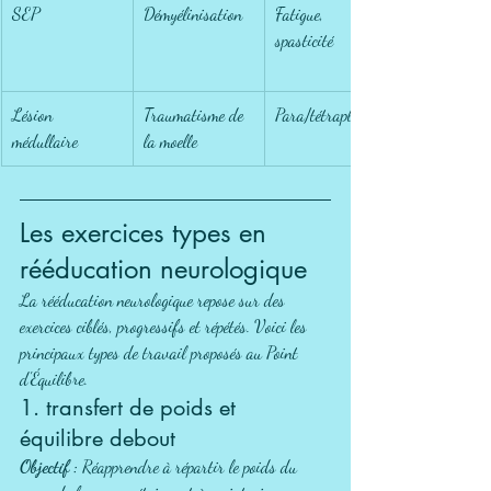
SEP
Démyélinisation
Fatigue, 
spasticité
Lésion 
Traumatisme de 
Para/tétraplégie
médullaire
la moelle
Les exercices types en 
rééducation neurologique
La rééducation neurologique repose sur des 
exercices ciblés, progressifs et répétés. Voici les 
principaux types de travail proposés au Point 
d'Équilibre.
1. transfert de poids et 
équilibre debout
Objectif :
 Réapprendre à répartir le poids du 