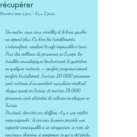
récupérer
Dernière mise à jour :
il y a 2 jours
Un matin, vous vous réveillez et le bras gauche 
ne répond plus. Ou bien les tremblements 
s'intensifient, rendant le café impossible à tenir. 
Pour des millions de personnes en Europe, les 
troubles neurologiques bouleversent le quotidien 
en quelques instants — parfois progressivement, 
parfois brutalement. Environ 20 000 personnes 
sont victimes d'un accident vasculaire cérébral 
chaque année en Suisse, et environ 18 000 
personnes sont atteintes de sclérose en plaques en 
Suisse.
Pourtant, derrière ces chiffres, il y a une réalité 
encourageante : le cerveau humain possède une 
capacité remarquable à se réorganiser, à créer de 
nouveaux chemins, à compenser ce qui a été perdu. 