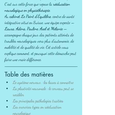
C'est sur cette force que repose la 
rééducation 
neurologique en physiothérapie
.
Au 
cabinet Le Point d'Équilibre
, centre de santé 
intégrative situé en Suisse, une équipe experte — 
Laura, Adina, Pauline, Axel et Mélanie
 — 
accompagne chaque jour des patients atteints de 
troubles neurologiques vers plus d'autonomie, de 
mobilité et de qualité de vie. Cet article vous 
explique comment, et pourquoi cette démarche peut 
faire une vraie différence.
Table des matières
Le système nerveux : les bases à connaître
La plasticité neuronale : le cerveau peut se 
recâbler
Les principales pathologies traitées
Les exercices types en rééducation 
neurologique